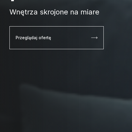
Wnętrza skrojone na miare
Przeglądaj ofertę
Przeglądaj ofertę
Przeglądaj ofertę
Przeglądaj ofertę